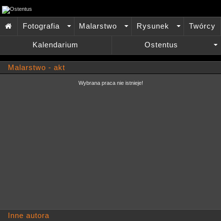
Fotografia
Malarstwo
Rysunek
Twórcy

+
+
+
Kalendarium
Ostentus
+
Malarstwo - akt
Wybrana praca nie istnieje!
Inne autora