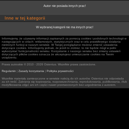
Autor nie posiada innych prac!
Inne w tej kategorii
W wybranej kategorii nie ma innych prac!
Informujemy, że używamy informacji zapisanych za pomocą cookies i podobnych technologii w
następujących w celach: reklamowych, statystycznych oraz w celu prawidłowego działania
niektórych funkcji w naszym serwisie. W Twojej przeglądarce możesz zmienić ustawienia
dotyczące cookies. Informujemy jednak, że jeżeli to zrobisz, to nie będzie mógł w pełni
wykorzystać funkcjonalności serwisu. Korzystanie z naszego serwisu bez zmiany ustawień
dotyczących plików cookies oznacza że akceptujesz umieszczanie cookies na Twoim
urządzeniu.
Prawa autroskie © 2010 - 2026 Ostentus. Wszelkie prawa zastrzeżone.
Regulamin
|
Zasady korzystania
|
Polityka prywatności
Wszelkie materiały zamieszczone w serwisie należą do ich autorów. Ostentus nie odpowiada
za ich treść. Zabrania się kopiowania, rozpowszechniania, reprodukowania, publikowania, i/lub
modyfikowania zdjęć ani ich części nawet przetworzonych bez uzgodnienia z autorem.