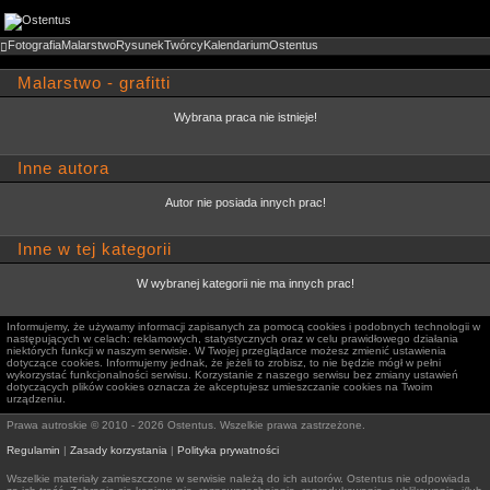
Fotografia
Malarstwo
Rysunek
Twórcy
Kalendarium
Ostentus

Malarstwo - grafitti
Wybrana praca nie istnieje!
Inne autora
Autor nie posiada innych prac!
Inne w tej kategorii
W wybranej kategorii nie ma innych prac!
Informujemy, że używamy informacji zapisanych za pomocą cookies i podobnych technologii w
następujących w celach: reklamowych, statystycznych oraz w celu prawidłowego działania
niektórych funkcji w naszym serwisie. W Twojej przeglądarce możesz zmienić ustawienia
dotyczące cookies. Informujemy jednak, że jeżeli to zrobisz, to nie będzie mógł w pełni
wykorzystać funkcjonalności serwisu. Korzystanie z naszego serwisu bez zmiany ustawień
dotyczących plików cookies oznacza że akceptujesz umieszczanie cookies na Twoim
urządzeniu.
Prawa autroskie © 2010 - 2026 Ostentus. Wszelkie prawa zastrzeżone.
Regulamin
|
Zasady korzystania
|
Polityka prywatności
Wszelkie materiały zamieszczone w serwisie należą do ich autorów. Ostentus nie odpowiada